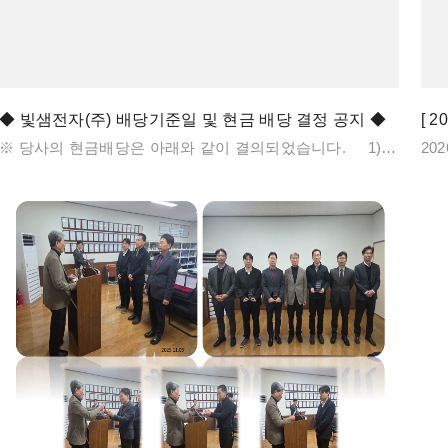
◆ 빛샘전자(주) 배당기준일 및 현금 배당 결정 공지 ◆
[ 
※ 당사의 현금배당은 아래와 같이 결의되었습니다. 1) 배당기준일 : 2025년 12월 31일 2) 발행주식수 : 8,052,610주 3) 자기주식 : 41,986주 4) 배당대상주식수 : 8,010,624주 5) 배당금 및 시가배당률 : 1주당 70원 (시가배당율 1.3%) 6) 현금배당금 총액 : 560,743,680원※ 상기 시가배당율은 이사회결의일 제2매매거래전부터 과거1주일간(2025.12.03 부터 2025.12.09 까지) 종가를 산술평균한 가격으로 계산되었습니다. 따라서 배당기준일 기준 주가에 따라서 시가배당율은 변동될 수 있습니다.※ 배당금은 상법 제464조의2에 의거 정기주주총회일로부터 1개월 내에 지급할 예정이며 상기 지급예정일자는 변동될 수 있습니다.※ 상기내용은 외부감사인의 회계감사결과 및 주주총회 승인과정 등에서 변경될 수 있습니다.