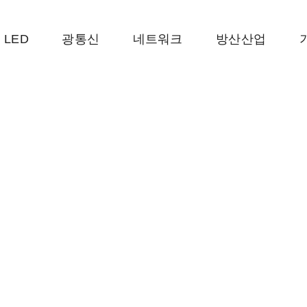
LED
광통신
네트워크
방산산업