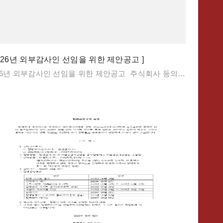
2026년 외부감사인 선임을 위한 제안공고 ]
2026년 외부감사인 선임을 위한 제안공고 주식회사 등의 외부감사에 관한 법률 제10조 및 동법 시행령 제13조에 의거,외부감사인 선임을 위해 아래와 같이 공고합니다. 1. 사업명 : 2026~2028년 사업연도 회계감사인 선임 2. 사업목적 : 주식회사 등의 외부감사에 대한 법률에 따라 객관적이고 공정한 기준과 절차를 적용하여, ’26~’28년 사업연도까지 재무제표 및 연결재무제표 회계감사 및 내부회계관리제도 감사 업무를 수행할 회계법인의 선정 3. 범위 1) 별도재무제표: IFRS 분반기 별도재무제표 검토 및 기말 감사 2) 연결재무제표: IFRS 분반기 연결재무제표 검토 및 기말 감사 3) 내부회계관리제도 감사(검토) 4) 회계정책변경, 신규기준도입, 주요추정 등 판단사항 필요시 협의 5) 경영진과의 커뮤니케이션 등 4. 모집일시 : 2025년 12월 24일(목) 까지 5. 참여방법 : 1) 제안서접수 E-mail : jcan@vissem.com / wgkang@vissem.com 2) 참여의사를 표시한 회계법인에 제안서 양식 송부 3) 송부된 제안서 양식에 의거하여 작성 후 E-mail로 전자문서 송부 6. 주의사항 : 제출한 제안서는 반환하지 않습니다. ※제안요청서(RFP) 작성 기준 확인